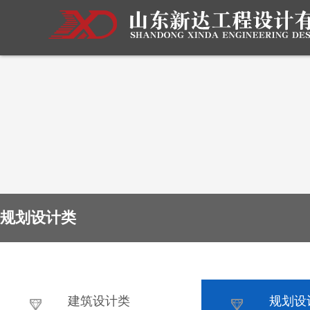
规划设计类
建筑设计类
规划设