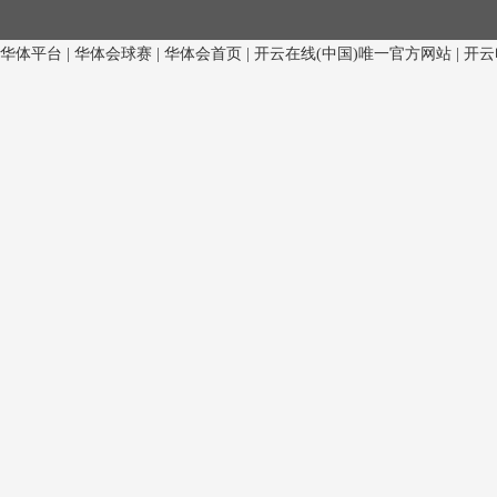
华体平台
|
华体会球赛
|
华体会首页
|
开云在线(中国)唯一官方网站
|
开云