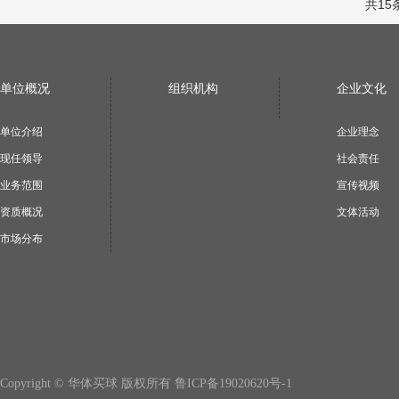
共15
单位概况
组织机构
企业文化
单位介绍
企业理念
现任领导
社会责任
业务范围
宣传视频
资质概况
文体活动
市场分布
Copyright © 华体买球 版权所有
鲁ICP备19020620号-1