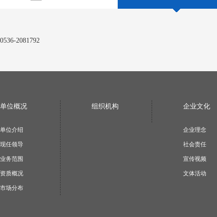
0536-2081792
单位概况
组织机构
企业文化
单位介绍
企业理念
现任领导
社会责任
业务范围
宣传视频
资质概况
文体活动
市场分布