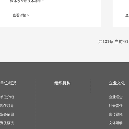
温体系应用技术标准.···...
查看详情 >
查
共101条 当前4/
单位概况
组织机构
企业文化
单位介绍
企业理念
现任领导
社会责任
业务范围
宣传视频
资质概况
文体活动