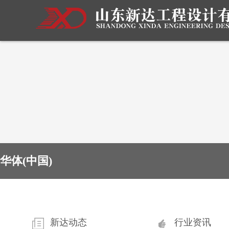
华体(中国)
新达动态
行业资讯