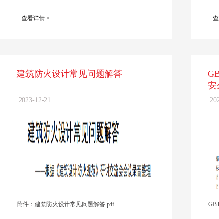
查看详情 >
查
建筑防火设计常见问题解答
G
安
2023-12-21
20
附件：建筑防火设计常见问题解答.pdf...
GB