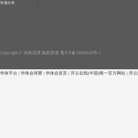
市场分布
Copyright © 华体买球 版权所有
鲁ICP备19020620号-1
华体平台
|
华体会球赛
|
华体会首页
|
开云在线(中国)唯一官方网站
|
开云